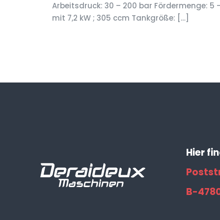
Arbeitsdruck: 30 – 200 bar Fördermenge: 5 
mit 7,2 kW ; 305 ccm Tankgröße:
[…]
Hier fi
Postst
B-478