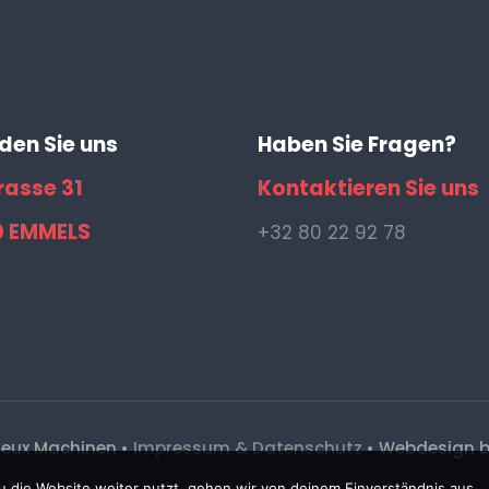
nden Sie uns
Haben Sie Fragen?
rasse 31
Kontaktieren Sie uns
0 EMMELS
+32 80 22 92 78
eux Machinen •
Impressum & Datenschutz
• Webdesign 
 die Website weiter nutzt, gehen wir von deinem Einverständnis aus.