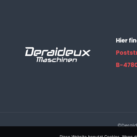
Hier fi
Postst
B-478
©Deraid
Diese Website benutzt Cookies. Wenn du